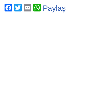
F
T
E
W
Paylaş
a
wi
m
h
c
tt
ail
at
e
er
s
b
A
o
p
o
p
k