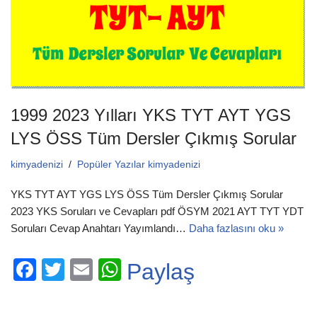
k
1999 2023 Yılları YKS TYT AYT YGS
LYS ÖSS Tüm Dersler Çıkmış Sorular
kimyadenizi
Popüler Yazılar kimyadenizi
YKS TYT AYT YGS LYS ÖSS Tüm Dersler Çıkmış Sorular
2023 YKS Soruları ve Cevapları pdf ÖSYM 2021 AYT TYT YDT
Soruları Cevap Anahtarı Yayımlandı…
Daha fazlasını oku »
F
T
E
W
Paylaş
a
wi
m
h
c
tt
ail
at