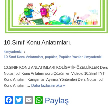
k
10.Sınıf Konu Anlatımları.
kimyadenizi
10.Sınıf Konu Anlatımları
,
popüler
,
Popüler Yazılar kimyadenizi
10.SINIF KONU ANLATIMLARI KOLİGATİF ÖZELLİKLER Ders
Notları pdf Konu Anlatımı soru Çözümleri Videolu 10.Sınıf TYT
Konu Anlatımı Karışımları Ayırma Yöntemleri Ders Notları pdf
Konu Anlatımı…
Daha fazlasını oku »
F
T
E
W
Paylaş
a
wi
m
h