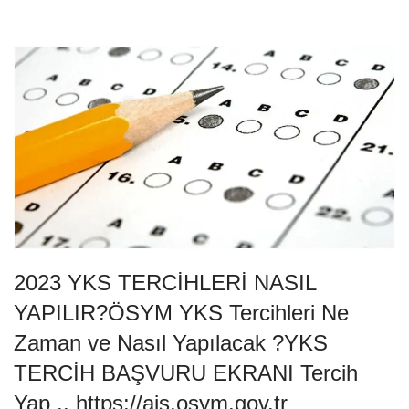
a
wi
m
h
c
tt
ail
at
e
er
s
b
A
o
p
o
p
k
2023 YKS TERCİHLERİ NASIL
YAPILIR?ÖSYM YKS Tercihleri Ne
Zaman ve Nasıl Yapılacak ?YKS
TERCİH BAŞVURU EKRANI Tercih
Yap .. https://ais.osym.gov.tr