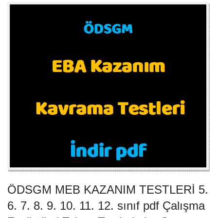
e
er
s
b
A
o
p
o
p
k
ÖDSGM MEB KAZANIM TESTLERİ 5.
6. 7. 8. 9. 10. 11. 12. sınıf pdf Çalışma