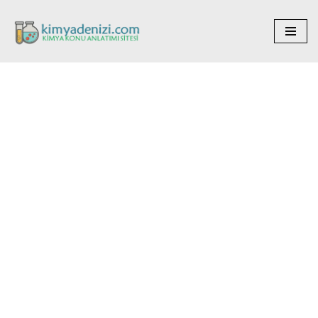
İçeriğe
geç