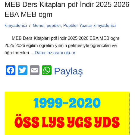
MEB Ders Kitapları pdf İndir 2025 2026
EBA MEB ogm
kimyadenizi
Genel
,
popüler
,
Popüler Yazılar kimyadenizi
MEB Ders Kitapları pdf İndir 2025 2026 EBA MEB ogm
2025 2026 eğitim öğretim yılının gelmesiyle öğrencileri ve
öğretmenleri…
Daha fazlasını oku »
F
T
E
W
Paylaş
a
wi
m
h
c
tt
ail
at
e
er
s
b
A
o
p
o
p