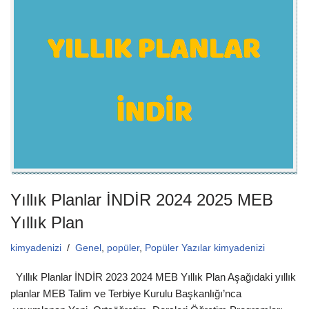
e
er
s
b
A
o
p
o
p
k
Yıllık Planlar İNDİR 2024 2025 MEB
Yıllık Plan
kimyadenizi
Genel
,
popüler
,
Popüler Yazılar kimyadenizi
Yıllık Planlar İNDİR 2023 2024 MEB Yıllık Plan Aşağıdaki yıllık
planlar MEB Talim ve Terbiye Kurulu Başkanlığı’nca