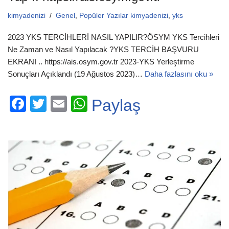
kimyadenizi
Genel
,
Popüler Yazılar kimyadenizi
,
yks
2023 YKS TERCİHLERİ NASIL YAPILIR?ÖSYM YKS Tercihleri
Ne Zaman ve Nasıl Yapılacak ?YKS TERCİH BAŞVURU
EKRANI .. https://ais.osym.gov.tr 2023-YKS Yerleştirme
Sonuçları Açıklandı (19 Ağustos 2023)…
Daha fazlasını oku »
F
T
E
W
Paylaş
a
wi
m
h
c
tt
ail
at
e
er
s
b
A
o
p
o
p
k