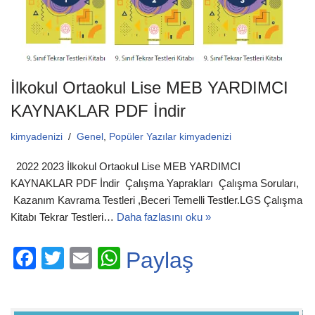
İlkokul Ortaokul Lise MEB YARDIMCI
KAYNAKLAR PDF İndir
kimyadenizi
Genel
,
Popüler Yazılar kimyadenizi
2022 2023 İlkokul Ortaokul Lise MEB YARDIMCI
KAYNAKLAR PDF İndir Çalışma Yaprakları Çalışma Soruları,
Kazanım Kavrama Testleri ,Beceri Temelli Testler.LGS Çalışma
Kitabı Tekrar Testleri…
Daha fazlasını oku »
F
T
E
W
Paylaş
a
wi
m
h
c
tt
ail
at