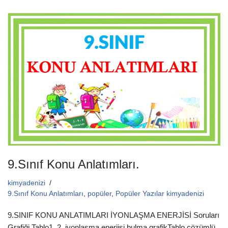
c
tt
ail
at
e
er
s
b
A
o
p
o
p
k
9.Sınıf Konu Anlatımları.
kimyadenizi
9.Sınıf Konu Anlatımları
,
popüler
,
Popüler Yazılar kimyadenizi
9.SINIF KONU ANLATIMLARI İYONLAŞMA ENERJİSİ Soruları
Grafiği Tablo1. 2. iyonlaşma enerjisi bulma grafikTablo çözümlü