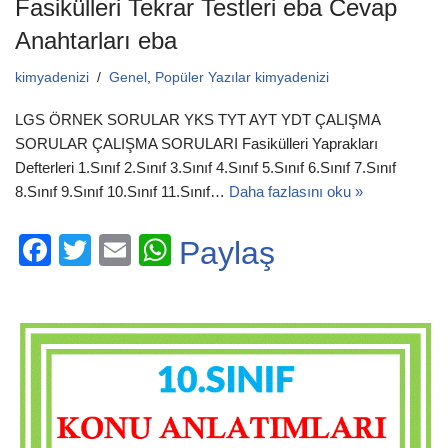
Fasikülleri Tekrar Testleri eba Cevap
Anahtarları eba
kimyadenizi
Genel
,
Popüler Yazılar kimyadenizi
LGS ÖRNEK SORULAR YKS TYT AYT YDT ÇALIŞMA
SORULAR ÇALIŞMA SORULARI Fasikülleri Yaprakları
Defterleri 1.Sınıf 2.Sınıf 3.Sınıf 4.Sınıf 5.Sınıf 6.Sınıf 7.Sınıf
8.Sınıf 9.Sınıf 10.Sınıf 11.Sınıf…
Daha fazlasını oku »
F
T
E
W
Paylaş
a
wi
m
h
c
tt
ail
at
e
er
s
b
A
o
p
o
p