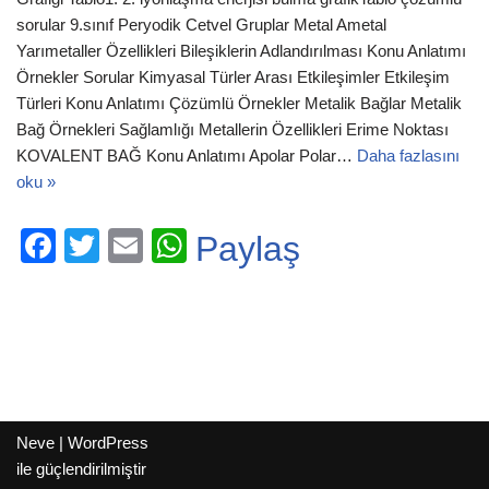
sorular 9.sınıf Peryodik Cetvel Gruplar Metal Ametal
Yarımetaller Özellikleri Bileşiklerin Adlandırılması Konu Anlatımı
Örnekler Sorular Kimyasal Türler Arası Etkileşimler Etkileşim
Türleri Konu Anlatımı Çözümlü Örnekler Metalik Bağlar Metalik
Bağ Örnekleri Sağlamlığı Metallerin Özellikleri Erime Noktası
KOVALENT BAĞ Konu Anlatımı Apolar Polar…
Daha fazlasını
oku »
F
T
E
W
Paylaş
a
wi
m
h
c
tt
ail
at
e
er
s
b
A
o
p
Neve
|
WordPress
o
p
ile güçlendirilmiştir