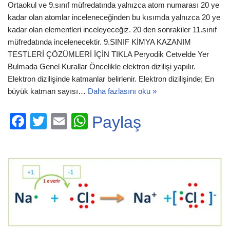
Ortaokul ve 9.sınıf müfredatında yalnızca atom numarası 20 ye
kadar olan atomlar inceleneceğinden bu kısımda yalnızca 20 ye
kadar olan elementleri inceleyeceğiz. 20 den sonrakiler 11.sınıf
müfredatında incelenecektir. 9.SINIF KİMYA KAZANIM
TESTLERİ ÇÖZÜMLERİ İÇİN TIKLA Peryodik Cetvelde Yer
Bulmada Genel Kurallar Öncelikle elektron dizilişi yapılır.
Elektron dizilişinde katmanlar belirlenir. Elektron dizilişinde; En
büyük katman sayısı…
Daha fazlasını oku »
F
T
E
W
Paylaş
a
wi
m
h
c
tt
ail
at
e
er
s
b
A
o
p
o
p