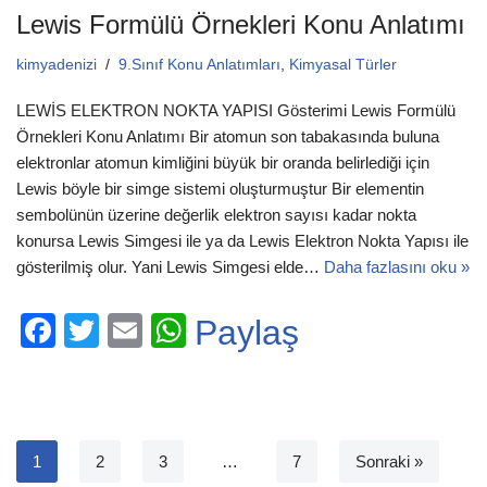
Lewis Formülü Örnekleri Konu Anlatımı
kimyadenizi
9.Sınıf Konu Anlatımları
,
Kimyasal Türler
LEWİS ELEKTRON NOKTA YAPISI Gösterimi Lewis Formülü
Örnekleri Konu Anlatımı Bir atomun son tabakasında buluna
elektronlar atomun kimliğini büyük bir oranda belirlediği için
Lewis böyle bir simge sistemi oluşturmuştur Bir elementin
sembolünün üzerine değerlik elektron sayısı kadar nokta
konursa Lewis Simgesi ile ya da Lewis Elektron Nokta Yapısı ile
gösterilmiş olur. Yani Lewis Simgesi elde…
Daha fazlasını oku »
F
T
E
W
Paylaş
a
wi
m
h
c
tt
ail
at
e
er
s
b
A
1
2
3
…
7
Sonraki »