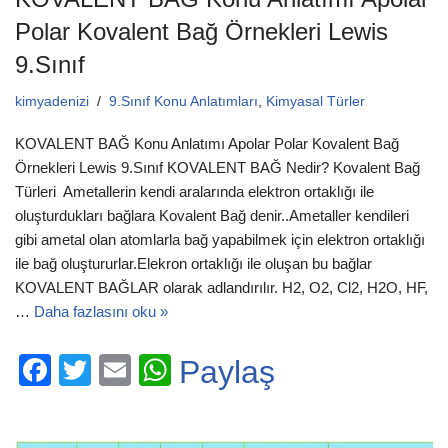
k
Polar Kovalent Bağ Örnekleri Lewis
9.Sınıf
kimyadenizi
9.Sınıf Konu Anlatımları
,
Kimyasal Türler
KOVALENT BAĞ Konu Anlatımı Apolar Polar Kovalent Bağ
Örnekleri Lewis 9.Sınıf KOVALENT BAĞ Nedir? Kovalent Bağ
Türleri Ametallerin kendi aralarında elektron ortaklığı ile
oluşturdukları bağlara Kovalent Bağ denir..Ametaller kendileri
gibi ametal olan atomlarla bağ yapabilmek için elektron ortaklığı
ile bağ oluştururlar.Elekron ortaklığı ile oluşan bu bağlar
KOVALENT BAĞLAR olarak adlandırılır. H2, O2, Cl2, H2O, HF,
…
Daha fazlasını oku »
F
T
E
W
Paylaş
a
wi
m
h
c
tt
ail
at