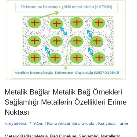
e
er
s
b
A
o
p
o
p
k
Metalik Bağlar Metalik Bağ Örnekleri
Sağlamlığı Metallerin Özellikleri Erime
Noktası
kimyadenizi
9.Sınıf Konu Anlatımları
,
Gruplar
,
Kimyasal Türler
Metalik Bağlar Metalik Bağ Örnekleri Sağlamlığı Metallerin