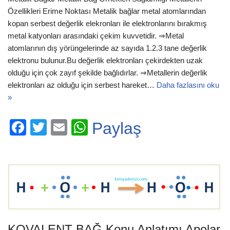
Özellikleri Erime Noktası Metalik bağlar metal atomlarından
kopan serbest değerlik elekronları ile elektronlarını bırakmış
metal katyonları arasındaki çekim kuvvetidir. ⇒Metal
atomlarının dış yörüngelerinde az sayıda 1.2.3 tane değerlik
elektronu bulunur.Bu değerlik elektronları çekirdekten uzak
olduğu için çok zayıf şekilde bağlıdırlar. ⇒Metallerin değerlik
elektronları az olduğu için serbest hareket…
Daha fazlasını oku
»
F
T
E
W
Paylaş
a
wi
m
h
c
tt
ail
at
e
er
s
b
A
o
p
o
p
KOVALENT BAĞ Konu Anlatımı Apolar