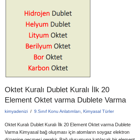
e
er
s
b
A
o
p
o
p
k
Oktet Kuralı Dublet Kuralı İlk 20
Element Oktet varma Dublete Varma
kimyadenizi
9.Sınıf Konu Anlatımları
,
Kimyasal Türler
Oktet Kuralı Dublet Kuralı İlk 20 Element Oktet varma Dublete
Varma Kimyasal bağ oluşması için atomların soygaz elektron
düzenine geçmesi gerekir. Bağ oluşumuna katılacak bir element