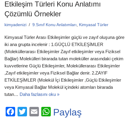
Etkileşim Türleri Konu Anlatımı
Çözümlü Örnekler
kimyadenizi
9.Sınıf Konu Anlatımları
,
Kimyasal Türler
Kimyasal Türler Arası Etkileşimler güçlü ve zayıf oluşuna göre
iki ana grupta incelenir : 1.GÜÇLÜ ETKİLEŞİMLER
(Moleküllerarası Etkileşimler Zayıf etkileşimler veya Fiziksel
Bağlar) Molekülleri birarada tutan moleküller arasındaki çekim
kuvvetlerine Güçlü Etkileşimler, Moleküllerarası Etkileşimler
,Zayıf etkileşimler veya Fiziksel Bağlar denir. 2.ZAYIF
ETKİLEŞİMLER (Molekül İçi Etkileşimler ,Güçlü Etkileşimler
veya Kimyasal Bağlar Molekül içindeki atomları birarada
tutan…
Daha fazlasını oku »
F
T
E
W
Paylaş
a
wi
m
h
c
tt
ail
at