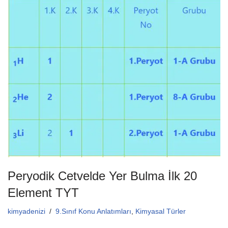
e
er
s
b
A
o
p
o
p
k
Peryodik Cetvelde Yer Bulma İlk 20
Element TYT
kimyadenizi
9.Sınıf Konu Anlatımları
,
Kimyasal Türler