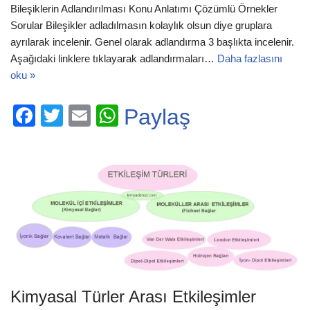
k
Bileşiklerin Adlandırılması Konu Anlatımı Çözümlü Örnekler
Sorular Bileşikler adladılmasın kolaylık olsun diye gruplara
ayrılarak incelenir. Genel olarak adlandırma 3 başlıkta incelenir.
Aşağıdaki linklere tıklayarak adlandırmaları…
Daha fazlasını
oku »
F
T
E
W
Paylaş
a
wi
m
h
c
tt
ail
at
e
er
s
b
A
o
p
o
p
k
Kimyasal Türler Arası Etkileşimler