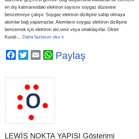
en dış katmanındaki elektron sayısını soygaz düzenine
benzetmeye çalışır. Soygaz elektron dizilişine sahip olmaya
atomlar bağ yapamazlar. Atomların soygaz elektron dizilişine
benzemek için elektron alır,verir veya ortaklaşırlar. Oktet
Kuralı…
Daha fazlasını oku »
F
T
E
W
Paylaş
a
wi
m
h
c
tt
ail
at
e
er
s
b
A
o
p
o
p
k
LEWİS NOKTA YAPISI Gösterimi