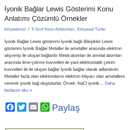
k
İyonik Bağlar Lewis Gösterimi Konu
Anlatımı Çözümlü Örnekler
kimyadenizi
9.Sınıf Konu Anlatımları
,
Kimyasal Türler
İyonik Bağlar Lewis gösterimi İyonik bağlı Bileşikler Lewis
gösterimi İyonik Bağlar Metaller ile ametaller arasında elektron
alışverişi ile oluşan bağlardır Metal atomları ile ametal atomları
arasında itme-çekme kuvvetleri ile yani elektrostatik çekim
kuvvetleri ile ile oluşan bağlar İyonik bağlar olarak adlandırılır.
Metaller fazla olan elektronlarını elektron ihtiyacı olan ametallere
vererek iyonik bağ oluştuturlar. Örnek: NaCl iyonik…
Daha
fazlasını oku »
F
T
E
W
Paylaş
a
wi
m
h
c
tt
ail
at