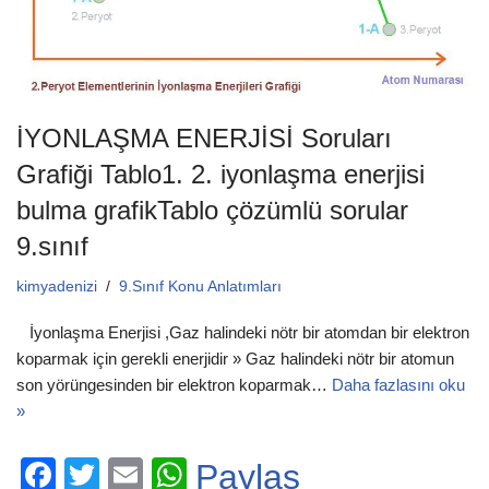
İYONLAŞMA ENERJİSİ Soruları
Grafiği Tablo1. 2. iyonlaşma enerjisi
bulma grafikTablo çözümlü sorular
9.sınıf
kimyadenizi
9.Sınıf Konu Anlatımları
İyonlaşma Enerjisi ,Gaz halindeki nötr bir atomdan bir elektron
koparmak için gerekli enerjidir » Gaz halindeki nötr bir atomun
son yörüngesinden bir elektron koparmak…
Daha fazlasını oku
»
F
T
E
W
Paylaş