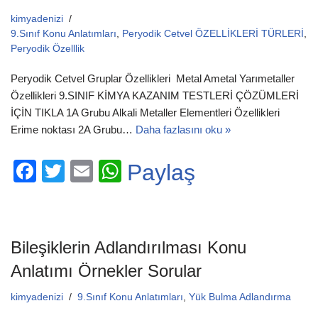
kimyadenizi
9.Sınıf Konu Anlatımları
,
Peryodik Cetvel ÖZELLİKLERİ TÜRLERİ
,
Peryodik Özelllik
Peryodik Cetvel Gruplar Özellikleri Metal Ametal Yarımetaller
Özellikleri 9.SINIF KİMYA KAZANIM TESTLERİ ÇÖZÜMLERİ
İÇİN TIKLA 1A Grubu Alkali Metaller Elementleri Özellikleri
Erime noktası 2A Grubu…
Daha fazlasını oku »
F
T
E
W
Paylaş
a
wi
m
h
c
tt
ail
at
e
er
s
Bileşiklerin Adlandırılması Konu
b
A
Anlatımı Örnekler Sorular
o
p
kimyadenizi
9.Sınıf Konu Anlatımları
,
Yük Bulma Adlandırma
o
p