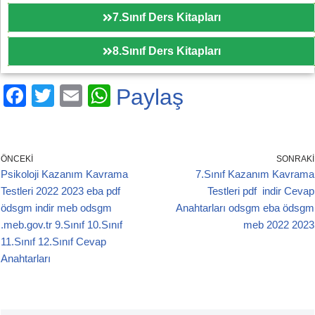
7.Sınıf Ders Kitapları
8.Sınıf Ders Kitapları
F
T
E
W
Paylaş
a
wi
m
h
c
tt
ail
at
e
er
s
ÖNCEKI
SONRAKI
Psikoloji Kazanım Kavrama
7.Sınıf Kazanım Kavrama
b
A
Testleri 2022 2023 eba pdf
Testleri pdf indir Cevap
o
p
ödsgm indir meb odsgm
Anahtarları odsgm eba ödsgm
o
p
.meb.gov.tr 9.Sınıf 10.Sınıf
meb 2022 2023
11.Sınıf 12.Sınıf Cevap
k
Anahtarları