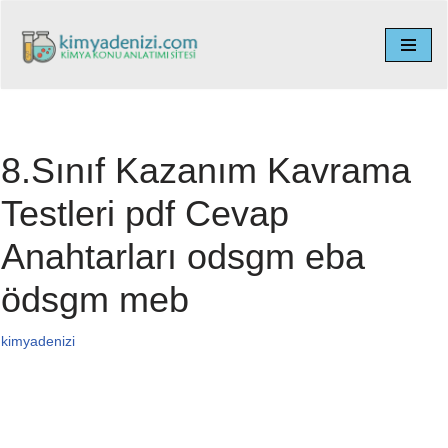
İçeriğe
geç
8.Sınıf Kazanım Kavrama
Testleri pdf Cevap
Anahtarları odsgm eba
ödsgm meb
kimyadenizi