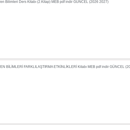
 Fen Bilimleri Ders Kitabı (2.Kitap) MEB pdf indir GÜNCEL (2026 2027)
 FEN BİLİMLERİ FARKLILAŞTIRMA ETKİNLİKLERİ Kitabı MEB pdf indir GÜNCEL (2