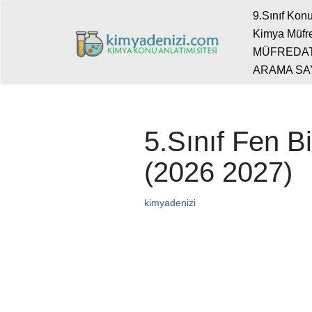
9.Sınıf Konu
Kimya Müfre
İçeriğe
MÜFREDA
geç
ARAMA SA
5.Sınıf Fen B
(2026 2027)
kimyadenizi