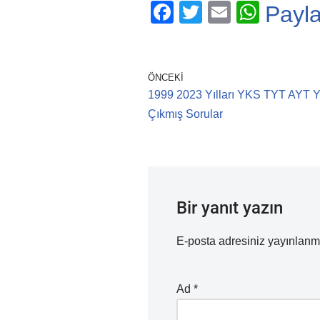
F
T
E
W
Payl
a
wi
m
h
c
tt
ail
at
e
er
s
ÖNCEKI
1999 2023 Yılları YKS TYT AYT
b
A
Çıkmış Sorular
o
p
o
p
k
Bir yanıt yazın
E-posta adresiniz yayınlan
Ad
*