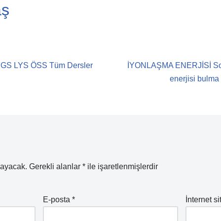
aş
 YGS LYS ÖSS Tüm Dersler
İYONLAŞMA ENERJİSİ Sorul
enerjisi bulma 
mayacak.
Gerekli alanlar
*
ile işaretlenmişlerdir
E-posta
*
İnternet si