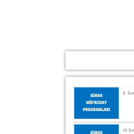
9. Sın
10.Sın