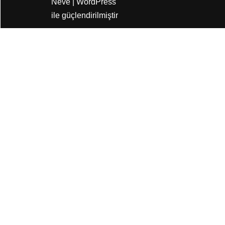
Neve
|
WordPress
ile güçlendirilmiştir