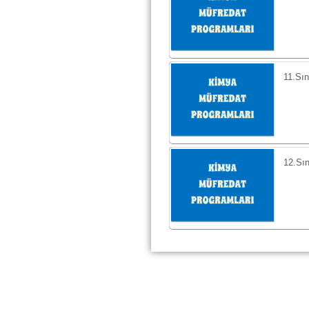
11.Sın
12.Sın