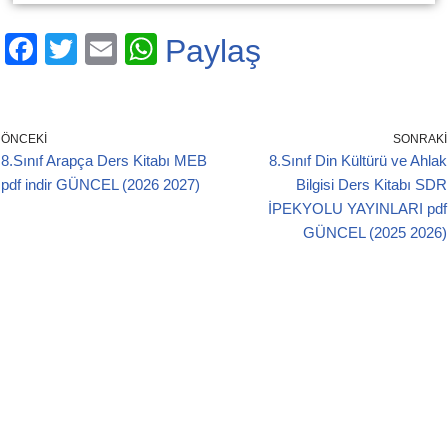
F
T
E
W
Paylaş
a
wi
m
h
c
tt
ail
at
e
er
s
ÖNCEKI
SONRAKI
8.Sınıf Arapça Ders Kitabı MEB
8.Sınıf Din Kültürü ve Ahlak
b
A
pdf indir GÜNCEL (2026 2027)
Bilgisi Ders Kitabı SDR
o
p
İPEKYOLU YAYINLARI pdf
o
p
GÜNCEL (2025 2026)
k