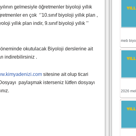
nın gelmesiyle öğretmenler biyoloji yıllık
etmenler en çok ‘’10.sınıf biyoloji yıllık plan ,
oloji yıllık plan indir, 9.sınıf biyoloji yıllık ’’
meb biyolo
eminde okutulacak Biyoloji derslerine ait
 indirebilirsiniz .
w.kimyadenizi.com
sitesine ait olup ticari
Dosyayı paylaşmak isterseniz lütfen dosyayı
ınız.
2026 meb 