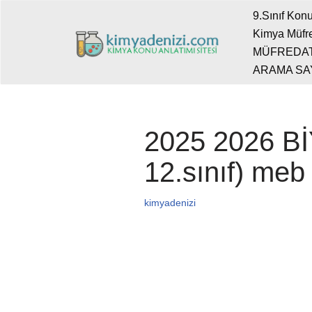
9.Sınıf Konu
Kimya Müfre
İçeriğe
MÜFREDA
geç
ARAMA SA
2025 2026 Bİ
12.sınıf) meb
kimyadenizi