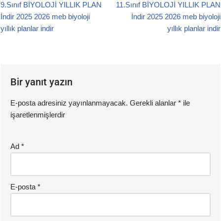
9.Sınıf BİYOLOJİ YILLIK PLAN
11.Sınıf BİYOLOJİ YILLIK PLAN
b
A
İndir 2025 2026 meb biyoloji
İndir 2025 2026 meb biyoloji
o
p
yıllık planlar indir
yıllık planlar indir
o
p
k
Bir yanıt yazın
E-posta adresiniz yayınlanmayacak.
Gerekli alanlar
*
ile
işaretlenmişlerdir
Ad
*
E-posta
*