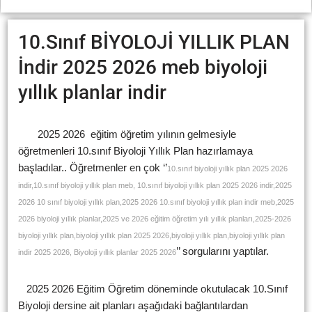
10.Sınıf BİYOLOJİ YILLIK PLAN
İndir 2025 2026 meb biyoloji
yıllık planlar indir
2025 2026 eğitim öğretim yılının gelmesiyle
öğretmenleri 10.sınıf Biyoloji Yıllık Plan hazırlamaya
başladılar.. Öğretmenler en çok ‘’
10.sınıf biyoloji yıllık plan 2025 2026
indir,10.sınıf biyoloji yıllık plan meb, 10.sınıf biyoloji yıllık plan 2025 2026 indir,2025
2026 10 sınıf biyoloji yıllık plan,2025 2026 10.sınıf biyoloji yıllık plan indir meb,2025
2026 biyoloji yıllık planlar,2025 ve 2026 eğitim öğretim yılı yıllık planları,2025-2026
biyoloji yıllık plan,biyoloji yıllık plan 2025 2026,biyoloji yıllık plan,biyoloji yıllık plan
’’ sorgularını yaptılar.
indir 2025 2026, Biyoloji yıllık planlar 2025 2026
2025 2026 Eğitim Öğretim döneminde okutulacak 10.Sınıf
Biyoloji dersine ait planları aşağıdaki bağlantılardan