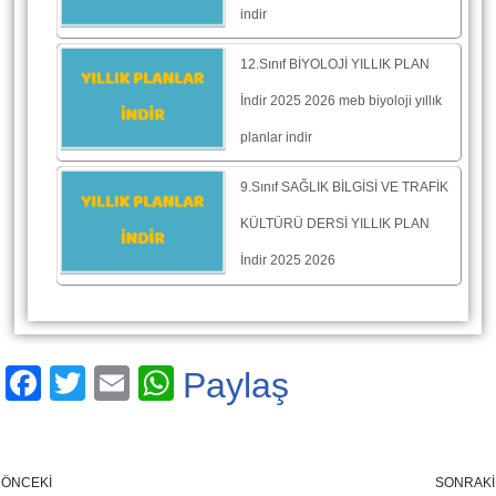
indir
12.Sınıf BİYOLOJİ YILLIK PLAN
İndir 2025 2026 meb biyoloji yıllık
planlar indir
9.Sınıf SAĞLIK BİLGİSİ VE TRAFİK
KÜLTÜRÜ DERSİ YILLIK PLAN
İndir 2025 2026
F
T
E
W
Paylaş
a
wi
m
h
c
tt
ail
at
e
er
s
ÖNCEKI
SONRAKI