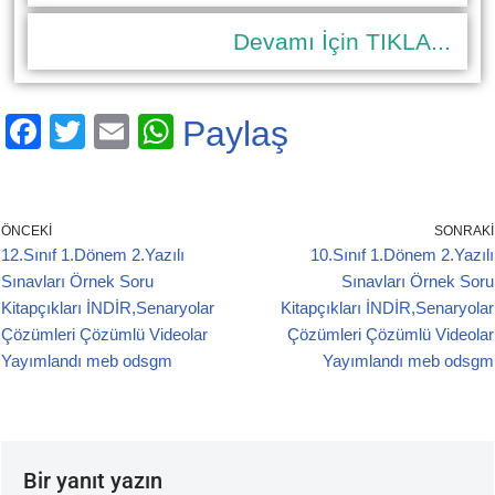
Devamı İçin TIKLA...
F
T
E
W
Paylaş
a
wi
m
h
c
tt
ail
at
e
er
s
ÖNCEKI
SONRAKI
12.Sınıf 1.Dönem 2.Yazılı
10.Sınıf 1.Dönem 2.Yazılı
b
A
Sınavları Örnek Soru
Sınavları Örnek Soru
o
p
Kitapçıkları İNDİR,Senaryolar
Kitapçıkları İNDİR,Senaryolar
o
p
Çözümleri Çözümlü Videolar
Çözümleri Çözümlü Videolar
Yayımlandı meb odsgm
Yayımlandı meb odsgm
k
Bir yanıt yazın