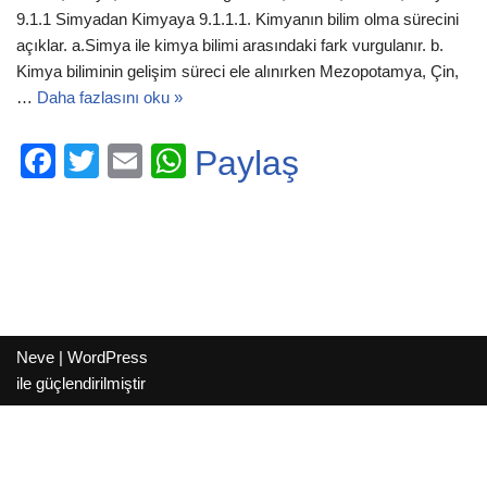
9.1.1 Simyadan Kimyaya 9.1.1.1. Kimyanın bilim olma sürecini
açıklar. a.Simya ile kimya bilimi arasındaki fark vurgulanır. b.
Kimya biliminin gelişim süreci ele alınırken Mezopotamya, Çin,
…
Daha fazlasını oku »
F
T
E
W
Paylaş
a
wi
m
h
c
tt
ail
at
e
er
s
b
A
o
p
Neve
|
WordPress
o
p
ile güçlendirilmiştir
k