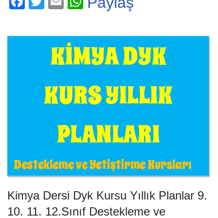
F
T
E
W
Paylaş
a
wi
m
h
c
tt
ail
at
e
er
s
b
A
o
p
o
p
k
Kimya Dersi Dyk Kursu Yıllık Planlar 9.
10. 11. 12.Sınıf Destekleme ve