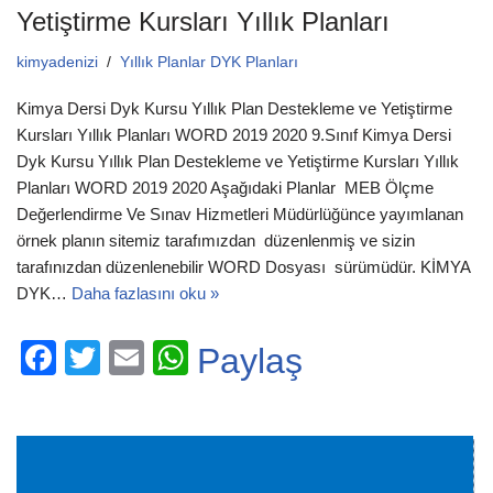
Yetiştirme Kursları Yıllık Planları
kimyadenizi
Yıllık Planlar DYK Planları
Kimya Dersi Dyk Kursu Yıllık Plan Destekleme ve Yetiştirme
Kursları Yıllık Planları WORD 2019 2020 9.Sınıf Kimya Dersi
Dyk Kursu Yıllık Plan Destekleme ve Yetiştirme Kursları Yıllık
Planları WORD 2019 2020 Aşağıdaki Planlar MEB Ölçme
Değerlendirme Ve Sınav Hizmetleri Müdürlüğünce yayımlanan
örnek planın sitemiz tarafımızdan düzenlenmiş ve sizin
tarafınızdan düzenlenebilir WORD Dosyası sürümüdür. KİMYA
DYK…
Daha fazlasını oku »
F
T
E
W
Paylaş
a
wi
m
h
c
tt
ail
at
e
er
s