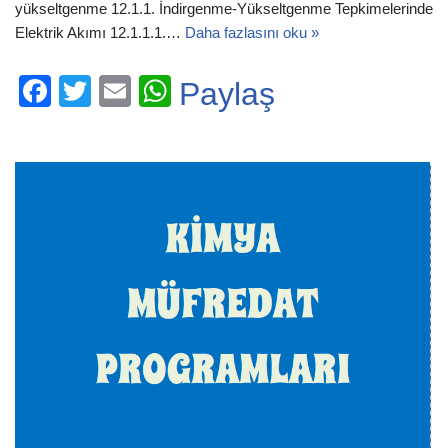
yükseltgenme 12.1.1. İndirgenme-Yükseltgenme Tepkimelerinde
Elektrik Akımı 12.1.1.1.…
Daha fazlasını oku »
F
T
E
W
Paylaş
a
wi
m
h
c
tt
ail
at
e
er
s
b
A
o
p
o
p
k