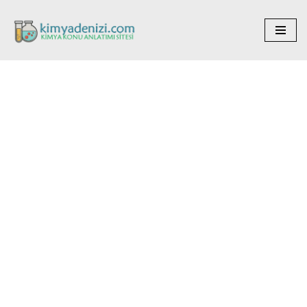
İçeriğe
geç