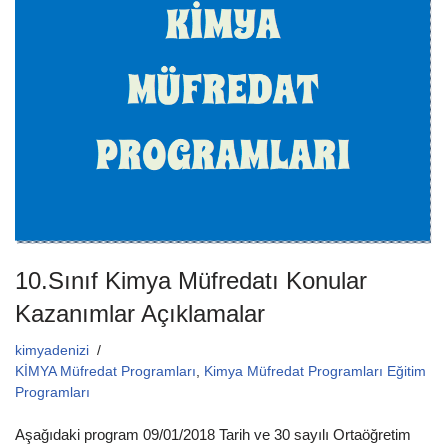
b
A
o
p
o
p
k
10.Sınıf Kimya Müfredatı Konular
Kazanımlar Açıklamalar
kimyadenizi
KİMYA Müfredat Programları
,
Kimya Müfredat Programları Eğitim
Programları
Aşağıdaki program 09/01/2018 Tarih ve 30 sayılı Ortaöğretim