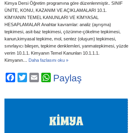
Kimya Dersi Öğretim programına göre düzenlenmiştir.. SINIF
ÜNİTE, KONU, KAZANIM VE AÇIKLAMALARI 10.1.
KİMYANIN TEMEL KANUNLARI VE KİMYASAL
HESAPLAMALAR Anahtar kavramlar: analiz (ayrışma)
tepkimesi, asit-baz tepkimesi, çözünme-çökelme tepkimesi,
kanun,kimyasal tepkime, mol, sentez (oluşum) tepkimesi,
sınırlayıcı bileşen, tepkime denklemleri, yanmatepkimesi, yüzde
verim 10.1.1. Kimyanın Temel Kanunları 10.1.1.1.
Kimyanın…
Daha fazlasını oku »
F
T
E
W
Paylaş
a
wi
m
h
c
tt
ail
at
e
er
s
b
A
o
p