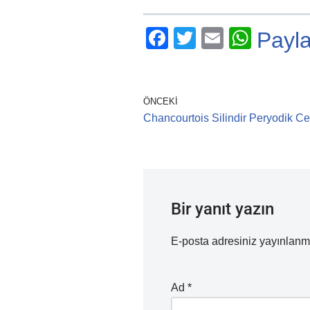
F
T
E
W
Payl
a
wi
m
h
c
tt
ail
at
e
er
s
ÖNCEKI
Chancourtois Silindir Peryodik Ce
b
A
o
p
o
p
k
Bir yanıt yazın
E-posta adresiniz yayınlan
Ad
*