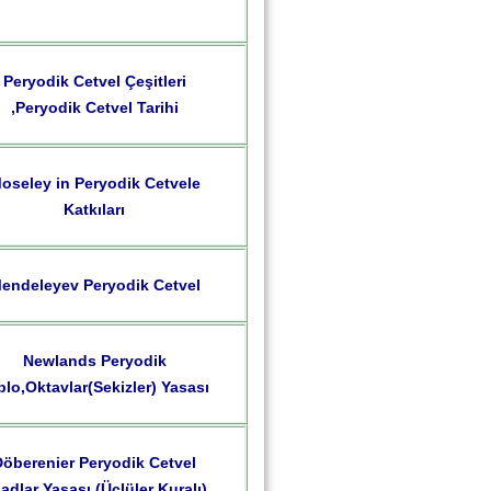
Peryodik Cetvel Çeşitleri
,Peryodik Cetvel Tarihi
oseley in Peryodik Cetvele
Katkıları
endeleyev Peryodik Cetvel
Newlands Peryodik
blo,Oktavlar(Sekizler) Yasası
Döberenier Peryodik Cetvel
iadlar Yasası (Üçlüler Kuralı)