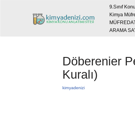
9.Sınıf Konu
Kimya Müfre
İçeriğe
MÜFREDA
geç
ARAMA SA
Döberenier Pe
Kuralı)
kimyadenizi