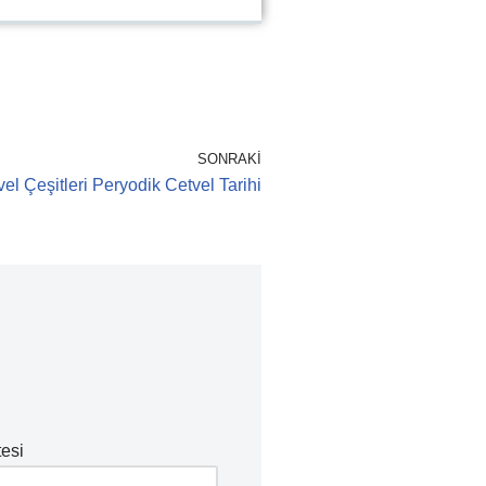
SONRAKI
el Çeşitleri Peryodik Cetvel Tarihi
tesi