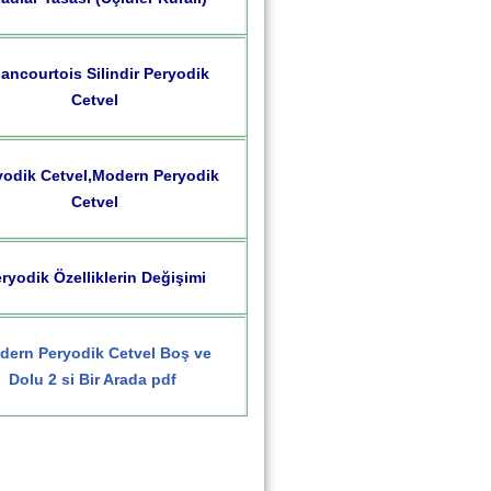
ancourtois Silindir Peryodik
Cetvel
yodik Cetvel,Modern Peryodik
Cetvel
ryodik Özelliklerin Değişimi
dern Peryodik Cetvel Boş ve
Dolu 2 si Bir Arada pdf