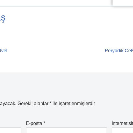
aş
tvel
Peryodik Cetv
mayacak.
Gerekli alanlar
*
ile işaretlenmişlerdir
E-posta
*
İnternet si