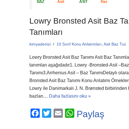
k
Lowry Bronsted Asit Baz Ta
Tanımları
kimyadenizi
10.Sınıf Konu Anlatımları
,
Asit Baz Tuz
Lowry Bronsted Asit Baz Tanımı Asit Baz Tanımlar
tanımları aşağıdadır1. Lowry -Bronsted-Asit –Ba
Tanımı3.Arrhenius Asit – Baz TanımıDetaylı olara
Bronsted Asit Baz Tanımı Konu Anlatımı Örnekler 1
Lowry ile Danimarkalı J. N. Brønsted birbirinden 
bazları…
Daha fazlasını oku »
F
T
E
W
Paylaş
a
wi
m
h