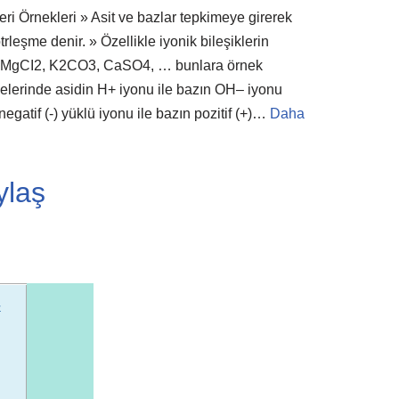
ri Örnekleri » Asit ve bazlar tepkimeye girerek
rleşme denir. » Özellikle iyonik bileşiklerin
dır. MgCI2, K2CO3, CaSO4, … bunlara örnek
imelerinde asidin H+ iyonu ile bazın OH– iyonu
egatif (-) yüklü iyonu ile bazın pozitif (+)…
Daha
ylaş