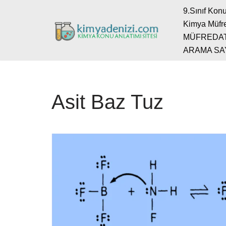
9.Sınıf Konu
Kimya Müfre
İçeriğe
MÜFREDA
geç
ARAMA SA
Asit Baz Tuz