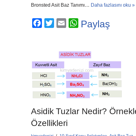
Bronsted Asit Baz Tanımı…
Daha fazlasını oku »
F
T
E
W
Paylaş
a
wi
m
h
c
tt
ail
at
e
er
s
b
A
o
p
o
p
k
Asidik Tuzlar Nedir? Örnekle
Özellikleri
kimyadenizi
10.Sınıf Konu Anlatımları
,
Asit Baz Tuz