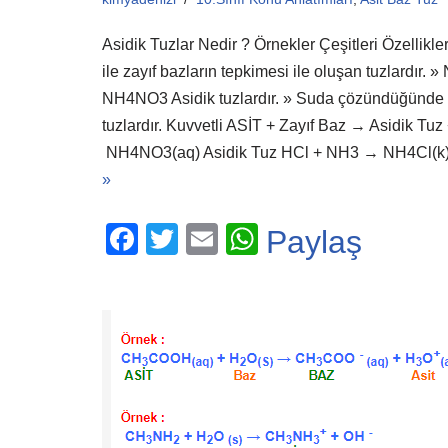
Asidik Tuzlar Nedir ? Örnekler Çeşitleri Özellikleri
ile zayıf bazların tepkimesi ile oluşan tuzlardır.
NH4NO3 Asidik tuzlardır. » Suda çözündüğünde as
tuzlardır. Kuvvetli ASİT + Zayıf Baz → Asidik
NH4NO3(aq) Asidik Tuz HCl + NH3 → NH4Cl(k
»
F
T
E
W
Paylaş
a
wi
m
h
c
tt
ail
at
e
er
s
b
A
o
p
o
p