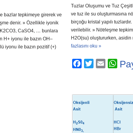
Tuzlar Oluşumu ve Tuz Çeşitle
ve tuz ile su oluşturmasına nöt
e bazlar tepkimeye girerek ve
birçoğu kristal yapılı tuzlar
şme denir. » Özellikle iyonik
verilebilir. » Nötrleşme tepk
CI2, K2CO3, CaSO4, … bunlara
H2O(su) oluştururken, asidin n
din H+ iyonu ile bazın OH–
fazlasını oku »
ü iyonu ile bazın pozitif (+)
F
T
E
W
Pa
a
wi
m
h
c
tt
ail
at
e
er
s
b
A
o
p
o
p
k