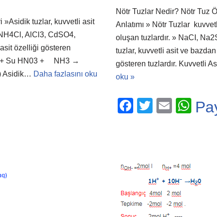
Nötr Tuzlar Nedir? Nötr Tuz Ö
 »Asidik tuzlar, kuvvetli asit
Anlatımı » Nötr Tuzlar kuvvetl
 » NH4Cl, AlCl3, CdSO4,
oluşan tuzlardır. » NaCI, Na2
it özelliği gösteren
tuzlar, kuvvetli asit ve bazda
 Tuz + Su HN03 + NH3 →
gösteren tuzlardır. Kuvvetli 
) Asidik…
Daha fazlasını oku
oku »
F
T
E
W
Pa
a
wi
m
h
c
tt
ail
at
e
er
s
b
A
o
p
o
p
k