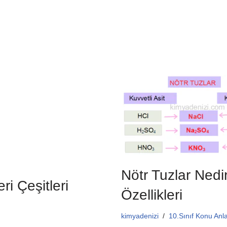
o
p
o
p
k
Nötr Tuzlar Nedi
ri Çeşitleri
Özellikleri
kimyadenizi
10.Sınıf Konu Anla