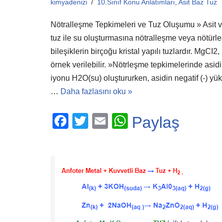
kimyadenizi
10.Sınıf Konu Anlatımları
,
Asit Baz Tuz
Nötralleşme Tepkimeleri ve Tuz Oluşumu » Asit v
tuz ile su oluşturmasına nötralleşme veya nötürle
bileşiklerin birçoğu kristal yapılı tuzlardır. Mg
örnek verilebilir. »Nötrleşme tepkimelerinde asi
iyonu H2O(su) oluştururken, asidin negatif (-) yükl
…
Daha fazlasını oku »
F
T
E
W
Paylaş
a
wi
m
h
c
tt
ail
at
e
er
s
b
A
o
p
o
p