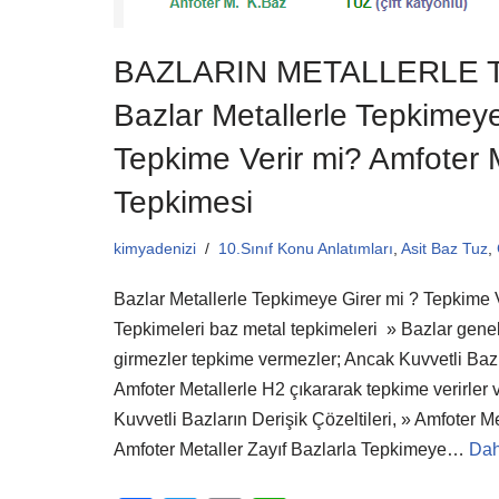
k
BAZLARIN METALLERLE 
Bazlar Metallerle Tepkimeye
Tepkime Verir mi? Amfoter 
Tepkimesi
kimyadenizi
10.Sınıf Konu Anlatımları
,
Asit Baz Tuz
,
Bazlar Metallerle Tepkimeye Girer mi ? Tepkime V
Tepkimeleri baz metal tepkimeleri » Bazlar gene
girmezler tepkime vermezler; Ancak Kuvvetli Bazla
Amfoter Metallerle H2 çıkararak tepkime verirler v
Kuvvetli Bazların Derişik Çözeltileri, » Amfoter M
Amfoter Metaller Zayıf Bazlarla Tepkimeye…
Dah