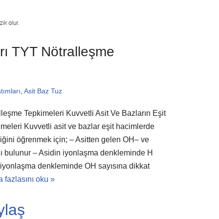
ı TYT Nötralleşme
tımları
,
Asit Baz Tuz
eşme Tepkimeleri Kuvvetli Asit Ve Bazların Eşit
leri Kuvvetli asit ve bazlar eşit hacimlerde
itliğini öğrenmek için; – Asitten gelen OH– ve
ı bulunur – Asidin iyonlaşma denkleminde H
ın iyonlaşma denkleminde OH sayısına dikkat
 fazlasını oku »
ylaş