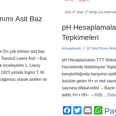
nımı Asit Baz
pH Hesaplamalar
Tepkimeleri
kimyadenizi
10.Sınıf Konu Anla
ı En çok bilinen asit baz
z Tanımı2.Lewis Asit – Baz
pH Hesaplamaları TYT Nötrall
k inceleyelim 1. Lowry
Hacimlerde Nötürleşme Tepkime
923 yılında İngiliz T. M.
karıştırıldığında karışımın as
bağımsız olarak asitleri ve
bazdan gelen H+ ın mol sayıs
sayısına dikkat edilir. – Baz
edilir. H++ 0H– →H20…
Daha
F
T
E
W
Pa