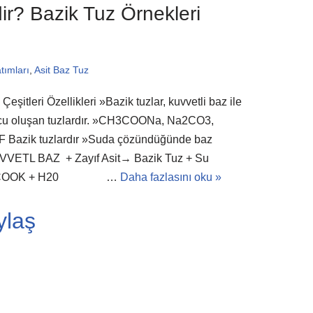
ir? Bazik Tuz Örnekleri
tımları
,
Asit Baz Tuz
eşitleri Özellikleri »Bazik tuzlar, kuvvetli baz ile
nucu oluşan tuzlardır. »CH3COONa, Na2CO3,
Bazik tuzlardır »Suda çözündüğünde baz
 KUVVETL BAZ + Zayıf Asit→ Bazik Tuz + Su
CH3COOK + H20 …
Daha fazlasını oku »
ylaş