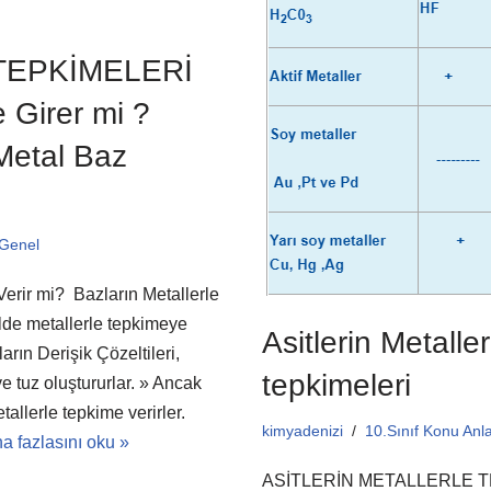
TEPKİMELERİ
 Girer mi ?
Metal Baz
Genel
erir mi? Bazların Metallerle
lde metallerle tepkimeye
Asitlerin Metalle
rın Derişik Çözeltileri,
tepkimeleri
e tuz oluştururlar. » Ancak
etallerle tepkime verirler.
kimyadenizi
10.Sınıf Konu Anla
a fazlasını oku »
ASİTLERİN METALLERLE TEPKİ