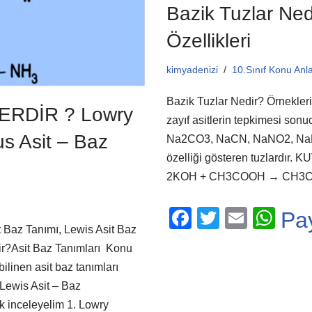
Bazik Tuzlar Ned
Özellikleri
kimyadenizi
10.Sınıf Konu Anla
Bazik Tuzlar Nedir? Örnekleri Ç
ERDİR ? Lowry
zayıf asitlerin tepkimesi so
us Asit – Baz
Na2CO3, NaCN, NaNO2, NaF 
özelliği gösteren tuzlardır.
2KOH + CH3COOH → 
F
T
E
W
Pa
t Baz Tanımı, Lewis Asit Baz
a
wi
m
h
ir?Asit Baz Tanımları Konu
c
tt
ail
at
inen asit baz tanımları
e
er
s
Lewis Asit – Baz
b
A
k inceleyelim 1. Lowry