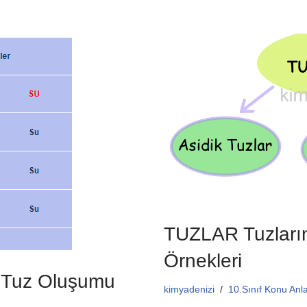
a
wi
m
h
c
tt
ail
at
e
er
s
b
A
o
p
o
p
k
TUZLAR Tuzların
Örnekleri
e Tuz Oluşumu
kimyadenizi
10.Sınıf Konu Anla