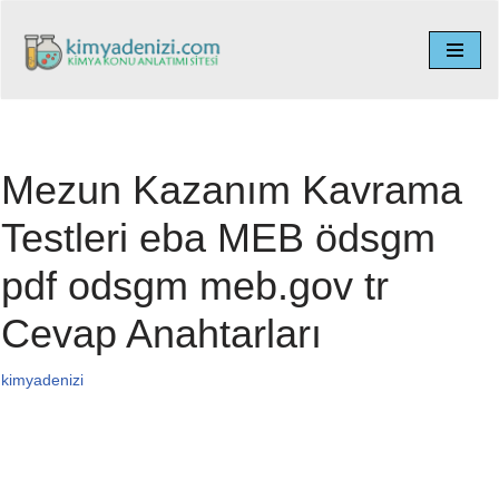
İçeriğe
geç
Mezun Kazanım Kavrama
Testleri eba MEB ödsgm
pdf odsgm meb.gov tr
Cevap Anahtarları
kimyadenizi