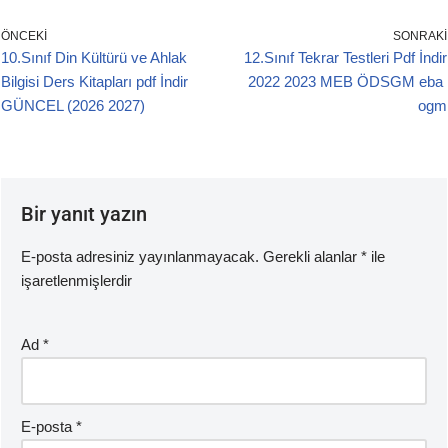
c
tt
ail
at
e
er
s
ÖNCEKI
SONRAKI
10.Sınıf Din Kültürü ve Ahlak
12.Sınıf Tekrar Testleri Pdf İndir
b
A
Bilgisi Ders Kitapları pdf İndir
2022 2023 MEB ÖDSGM eba
o
p
GÜNCEL (2026 2027)
ogm
o
p
k
Bir yanıt yazın
E-posta adresiniz yayınlanmayacak.
Gerekli alanlar
*
ile
işaretlenmişlerdir
Ad
*
E-posta
*