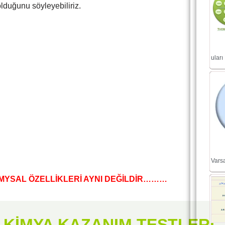
 olduğunu söyleyebiliriz.
uları
Varsa
İMYSAL ÖZELLİKLERİ AYNI DEĞİLDİR………
F KİMYA KAZANIM TESTLERİ