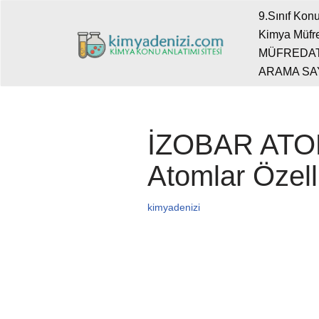
9.Sınıf Konu
Kimya Müfre
İçeriğe
MÜFREDA
geç
ARAMA SA
İZOBAR ATOM 
Atomlar Özelli
kimyadenizi