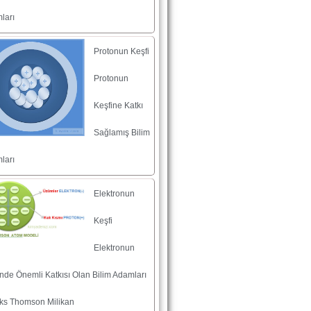
ları
Protonun Keşfi
Protonun
Keşfine Katkı
Sağlamış Bilim
ları
Elektronun
Keşfi
Elektronun
nde Önemli Katkısı Olan Bilim Adamları
ks Thomson Milikan