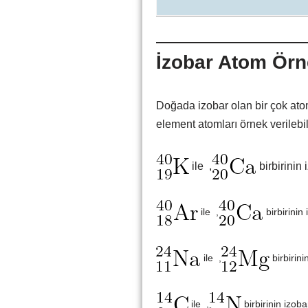
İzobar Atom Örn
Doğada izobar olan bir çok ato
element atomları örnek verilebil
ile ,
birbirinin 
ile ,
birbirinin 
ile ,
birbirini
ile ,
birbirinin izoba