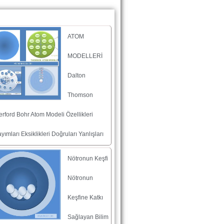
ATOM
MODELLERİ
Dalton
Thomson
rford Bohr Atom Modeli Özellikleri
yımları Eksiklikleri Doğruları Yanlışları
Nötronun Keşfi
Nötronun
Keşfine Katkı
Sağlayan Bilim