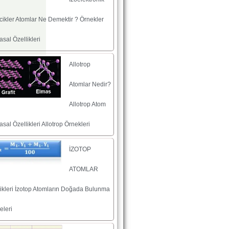
cikler Atomlar Ne Demektir ? Örnekler
sal Özellikleri
Allotrop
Atomlar Nedir?
Allotrop Atom
sal Özellikleri Allotrop Örnekleri
İZOTOP
ATOMLAR
likleri İzotop Atomların Doğada Bulunma
eleri