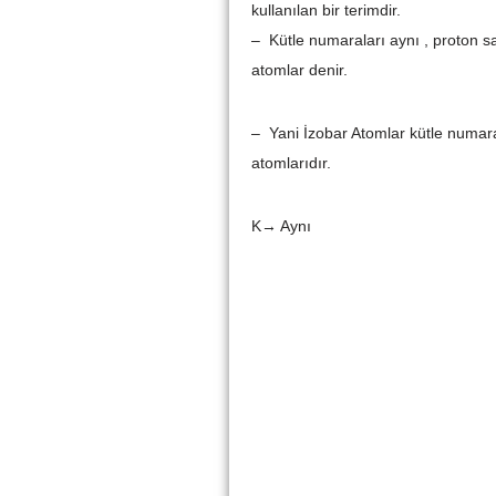
kullanılan bir terimdir.
– Kütle numaraları aynı , proton say
atomlar denir.
– Yani İzobar Atomlar kütle numarala
atomlarıdır.
K→ Aynı