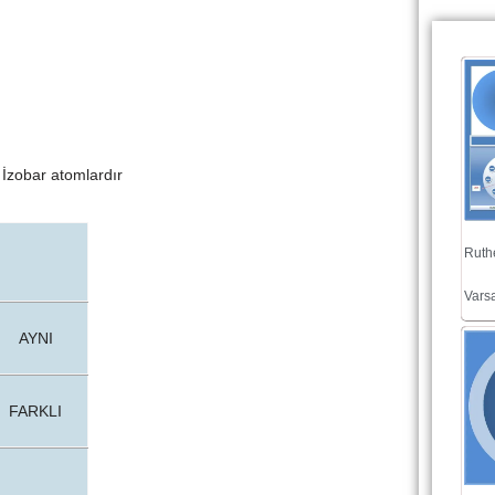
zobar atomlardır
Ruthe
Varsa
AYNI
FARKLI