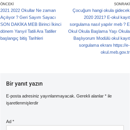
e
er
s
ÖNCEKI
SONRAKI
2021 2022 Okullar Ne zaman
Çocuğum hangi okula gidecek
b
A
Açılıyor ? Geri Sayım Sayacı
2020 2021? E-okul kayıt
o
p
SON DAKİKA MEB Birinci İkinci
sorgulama nasıl yapılır meb ? E
o
p
dönem Yarıyıl Tatili Ara Tatiller
Okul Okula Başlama Yaşı Okula
başlangıç bitiş Tarihleri
Başlıyorum Modülü okul kayıt
k
sorgulama ekranı https://e-
okul.meb.gov.tr
Bir yanıt yazın
E-posta adresiniz yayınlanmayacak.
Gerekli alanlar
*
ile
işaretlenmişlerdir
Ad
*