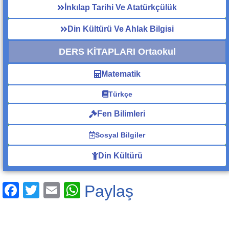
İnkılap Tarihi Ve Atatürkçülük
Din Kültürü Ve Ahlak Bilgisi
DERS KİTAPLARI Ortaokul
Matematik
Türkçe
Fen Bilimleri
Sosyal Bilgiler
Din Kültürü
F
T
E
W
Paylaş
a
wi
m
h
c
tt
ail
at