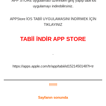
APP STORE uygulaması üzerinden giriş yapıp tabii ios
uygulamayı indirebilirsiniz.
APPStore İOS TABİİ UYGULAMASINI İNDİRMEK İÇİN
TIKLAYINIZ
TABİİ İNDİR APP STORE
.
https://apps.apple.com/tr/app/tabii/id1521450148?l=tr
!!!!!!!
Sayfanın sonunda