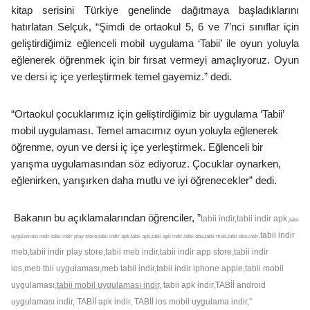
kitap serisini Türkiye genelinde dağıtmaya başladıklarını
hatırlatan Selçuk, “Şimdi de ortaokul 5, 6 ve 7’nci sınıflar için
geliştirdiğimiz eğlenceli mobil uygulama ‘Tabii’ ile oyun yoluyla
eğlenerek öğrenmek için bir fırsat vermeyi amaçlıyoruz. Oyun
ve dersi iç içe yerleştirmek temel gayemiz.” dedi.
“Ortaokul çocuklarımız için geliştirdiğimiz bir uygulama ‘Tabii’
mobil uygulaması. Temel amacımız oyun yoluyla eğlenerek
öğrenme, oyun ve dersi iç içe yerleştirmek. Eğlenceli bir
yarışma uygulamasından söz ediyoruz. Çocuklar oynarken,
eğlenirken, yarışırken daha mutlu ve iyi öğrenecekler” dedi.
Bakanın bu açıklamalarından öğrenciler, ”
tabii indir,tabii indir apk,
tabii
tabii indir
uygulaması indir,tabii indir play store,tabii indir apk,tabii apk,tabii apk indir,tabii eba,tabii meb,tabii eba indir,
meb,tabii indir play store,tabii meb indir,tabii indir app store,tabii indir
ios,meb tbii uygulaması,meb tabii indir,tabii indir iphone apple,tabii mobil
uygulaması,
tabii mobil uygulaması indir,
tabii apk indir,TABİİ android
uygulaması indir, TABİİ apk indir, TABİİ ios mobil uygulama indir,”