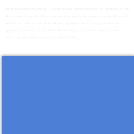
meb tabii indir, meb tabii uygulaması, tabii, TABİİ android uygulması indir, tabii apk, TABİİ apk indir, tabii eba, tabii indir, tabii
indir android apk meb, tabii indir apk, tabii indir apk meb, tabii indir app store, tabii indir app store meb, tabii indir google play
meb, tabii indir ios, tabii indir ios apk meb, tabii indir iphone apple, tabii indir meb, tabii indir play store, TABİİ ios mobil
uygulama indir, tabii kullanımı, tabii meb, tabii meb indir, tabii mobil uygulama içeriği, tabii mobil uygulamada neler var,
tabii mobil uygulaması, tabii mobil uygulaması indir, tabii nasıl kullanılır