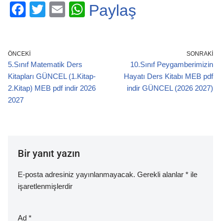
F
T
E
W
Paylaş
a
wi
m
h
c
tt
ail
at
e
er
s
ÖNCEKI
SONRAKI
5.Sınıf Matematik Ders
10.Sınıf Peygamberimizin
b
A
Kitapları GÜNCEL (1.Kitap-
Hayatı Ders Kitabı MEB pdf
o
p
2.Kitap) MEB pdf indir 2026
indir GÜNCEL (2026 2027)
o
p
2027
k
Bir yanıt yazın
E-posta adresiniz yayınlanmayacak.
Gerekli alanlar
*
ile
işaretlenmişlerdir
Ad
*