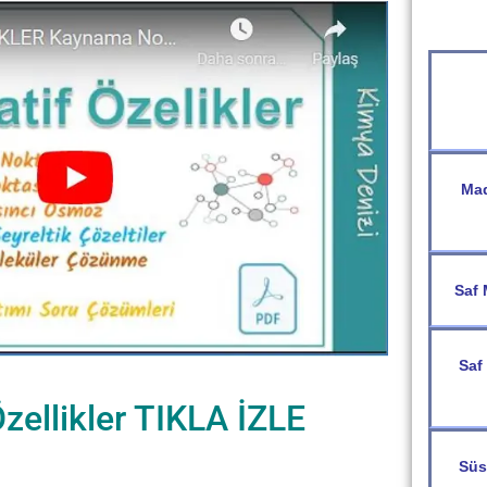
Mad
Saf 
Saf
Özellikler TIKLA İZLE
Süs