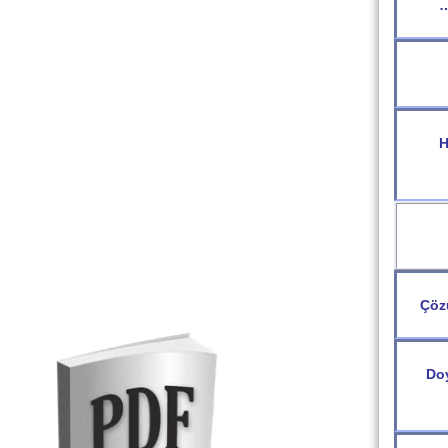
…
H
Çöz
Do