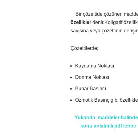
Bir çözeltide çözünen maddele
özellikler
de­nir.Koligatif öze
sayısına veya çözeltinin derişim
Çözeltilerde;
Kaynama Noktası
Donma Noktası
Buhar Basıncı
Ozmotik Basınç gibi özellikler 
Yukarıda maddeler halinde 
konu anlatımlı pdf lerin