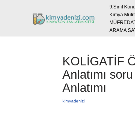
9.Sınıf Konu
Kimya Müfre
İçeriğe
MÜFREDA
geç
ARAMA SA
KOLİGATİF Ö
Anlatımı soru
Anlatımı
kimyadenizi