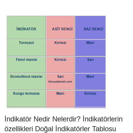
a
wi
m
h
c
tt
ail
at
e
er
s
b
A
o
p
o
p
k
İndikatör Nedir Nelerdir? İndikatörlerin
özellikleri Doğal İndikatörler Tablosu