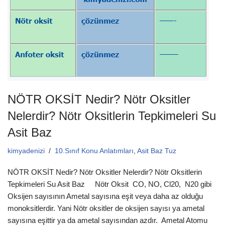
NÖTR OKSİT Nedir? Nötr Oksitler
Nelerdir? Nötr Oksitlerin Tepkimeleri Su
Asit Baz
kimyadenizi
10.Sınıf Konu Anlatımları
,
Asit Baz Tuz
NÖTR OKSİT Nedir? Nötr Oksitler Nelerdir? Nötr Oksitlerin
Tepkimeleri Su Asit Baz Nötr Oksit CO, NO, Cl20, N20 gibi
Oksijen sayısının Ametal sayısına eşit veya daha az olduğu
monoksitlerdir. Yani Nötr oksitler de oksijen sayısı ya ametal
sayısına eşittir ya da ametal sayısından azdır. Ametal Atomu