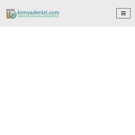
İçeriğe
geç