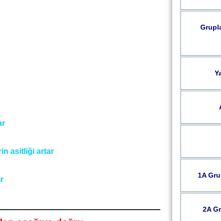
Grupla
Ya
ar
tliği artar
1A Grub
r
2A Gr