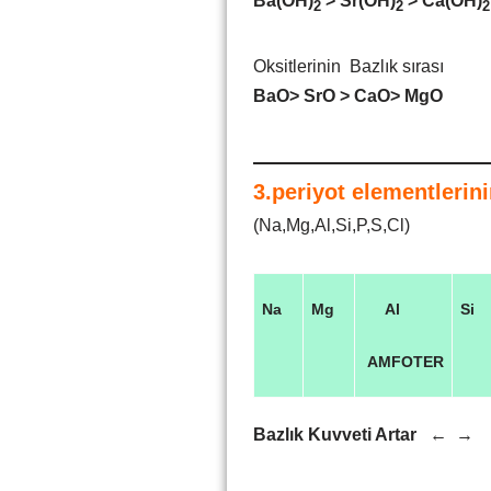
Ba(OH)
> Sr(OH)
> Ca(OH)
2
2
Oksitlerinin Bazlık sırası
BaO> SrO > CaO> MgO
3.periyot elementlerinin
(Na,Mg,Al,Si,P,S,Cl)
Na
Mg
Al
Si
AMFOTER
Bazlık Kuvveti Artar
← 