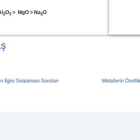
Al
O
> MgO > Na
O
2
3
2
aş
İlgisi Sıralaması Soruları
Metallerin Özellik