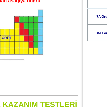
dan aşağıya doğru
7A Gru
8A Gr
YA KAZANIM TESTLERİ