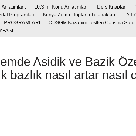
 Anlatımları.
10.Sınıf Konu Anlatımları.
Ders Kitapları
dat Programları
Kimya Zümre Toplantı Tutanakları
TYT 
T PROGRAMLARI
ODSGM Kazanım Testleri Çalışma Soruları
YFASI
temde Asidik ve Bazik Özel
ik bazlık nasıl artar nasıl 