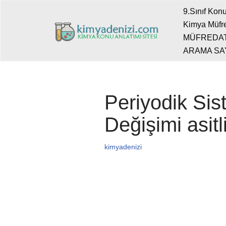
9.Sınıf Konu
Kimya Müfre
İçeriğe
MÜFREDA
geç
ARAMA SA
Periyodik Sis
Değişimi asitl
kimyadenizi