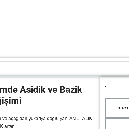
.
emde Asidik ve Bazik
ğişimi
PERYO
a ve aşağıdan yukarıya doğru yani AMETALİK
İK artar