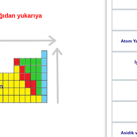
ağıdan yukarıya
Atom Ya
İ
Asidik 