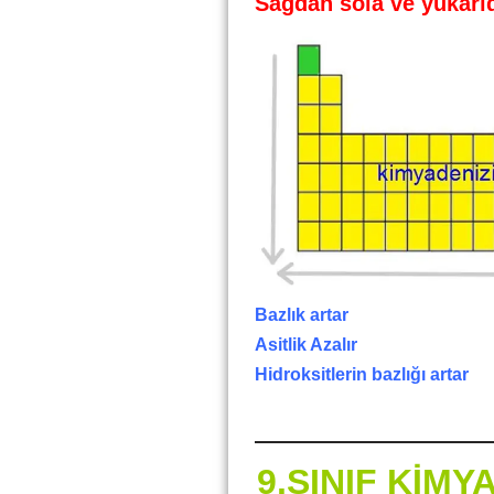
Sağdan sola ve yukarı
B
azlık artar
Asitlik Azalır
Hidroksitlerin bazlığı artar
9.SINIF KİM