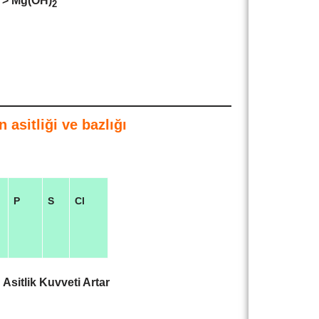
> Mg(OH)
2
2
 asitliği ve bazlığı
P
S
Cl
→
Asitlik Kuvveti Artar