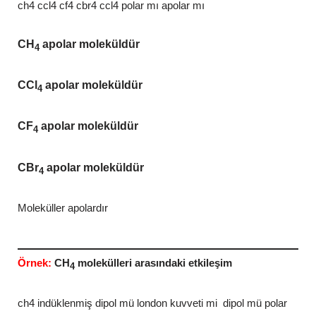
ch4 ccl4 cf4 cbr4 ccl4 polar mı apolar mı
CH
apolar moleküldür
4
CCl
apolar moleküldür
4
CF
apolar moleküldür
4
CBr
apolar moleküldür
4
Moleküller apolardır
Örnek:
CH
molekülleri arasındaki etkileşim
4
ch4 indüklenmiş dipol mü london kuvveti mi dipol mü polar