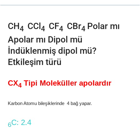
CH
CCl
CF
CBr
Polar mı
4
4
4
4
Apolar mı Dipol mü
İndüklenmiş dipol mü?
Etkileşim türü
CX
Tipi Moleküller apolardır
4
Karbon Atomu bileşiklerinde 4 bağ yapar.
C: 2.4
6