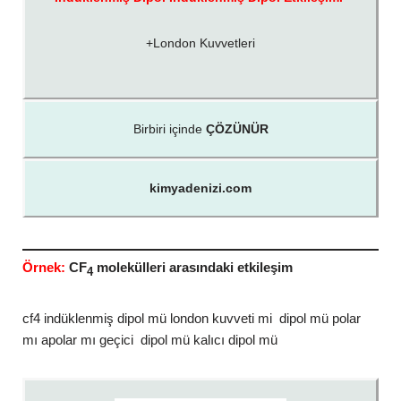
+London Kuvvetleri
Birbiri içinde
ÇÖZÜNÜR
kimyadenizi.com
Örnek:
CF
molekülleri arasındaki etkileşim
4
cf4 indüklenmiş dipol mü london kuvveti mi dipol mü polar
mı apolar mı geçici dipol mü kalıcı dipol mü