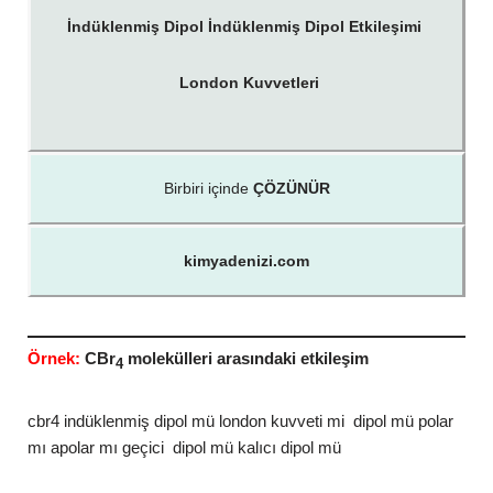
İndüklenmiş Dipol İndüklenmiş Dipol Etkileşimi
London Kuvvetleri
Birbiri içinde
ÇÖZÜNÜR
kimyadenizi.com
Örnek:
CBr
molekülleri arasındaki etkileşim
4
cbr4 indüklenmiş dipol mü london kuvveti mi dipol mü polar
mı apolar mı geçici dipol mü kalıcı dipol mü