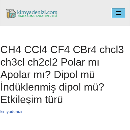
İçeriğe
geç
CH4 CCl4 CF4 CBr4 chcl3
ch3cl ch2cl2 Polar mı
Apolar mı? Dipol mü
İndüklenmiş dipol mü?
Etkileşim türü
kimyadenizi