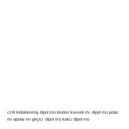
ccl4 indüklenmiş dipol mü london kuvveti mi dipol mü polar
mı apolar mı geçici dipol mü kalıcı dipol mü