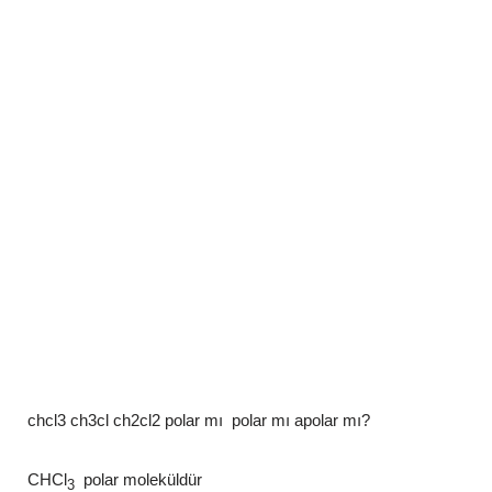
chcl3 ch3cl ch2cl2 polar mı polar mı apolar mı?
CHCl
polar moleküldür
3