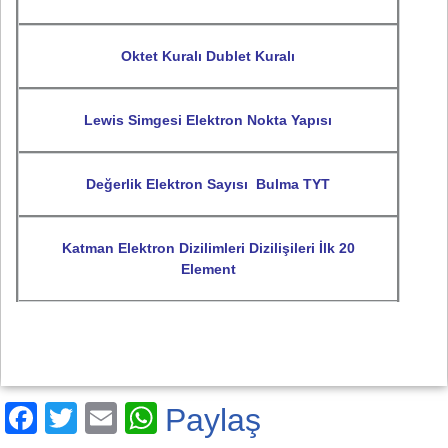
Oktet Kuralı Dublet Kuralı
Lewis Simgesi Elektron Nokta Yapısı
Değerlik Elektron Sayısı Bulma TYT
Katman Elektron Dizilimleri Dizilişileri İlk 20
Element
F
T
E
W
Paylaş