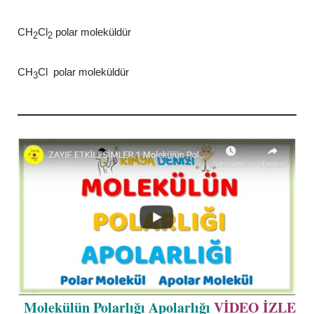
CH
Cl
polar moleküldür
2
2
CH
Cl polar moleküldür
3
Molekülün Polarlığı Apolarlığı
VİDEO İZLE