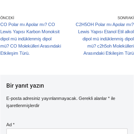
a
wi
m
h
c
tt
ail
at
e
er
s
ÖNCEKI
SONRAKI
CO Polar mı Apolar mı? CO
C2H5OH Polar mı Apolar mı?
b
A
Lewis Yapısı Karbon Monoksit
Lewis Yapısı Etanol Etil alkol
o
p
dipol mü indüklenmiş dipol
dipol mü indüklenmiş dipol
o
p
mü? CO Molekülleri Arasındaki
mü? c2h5oh Molekülleri
Etkileşim Türü.
Arasındaki Etkileşim Türü
k
Bir yanıt yazın
E-posta adresiniz yayınlanmayacak.
Gerekli alanlar
*
ile
işaretlenmişlerdir
Ad
*