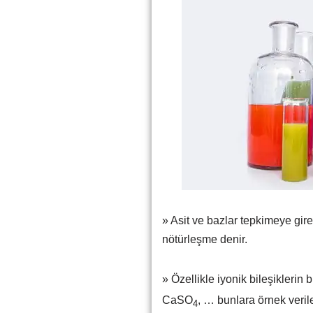
» Asit ve bazlar tepkimeye gir
nötürleşme denir.
» Özellikle iyonik bileşiklerin b
CaSO
, … bunlara örnek verileb
4