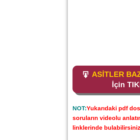
ASİTLER BA
İçin TI
NOT:
Yukarıdaki pdf dos
soruların videolu anlat
linklerinde bulabilirsiniz