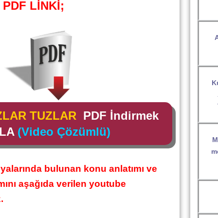
PDF LİNKİ;
A
K
ZLAR TUZLAR
PDF İndirmek
KLA
(Video Çözümlü)
M
me
yalarında bulunan konu anlatımı ve
ımını aşağıda verilen youtube
.