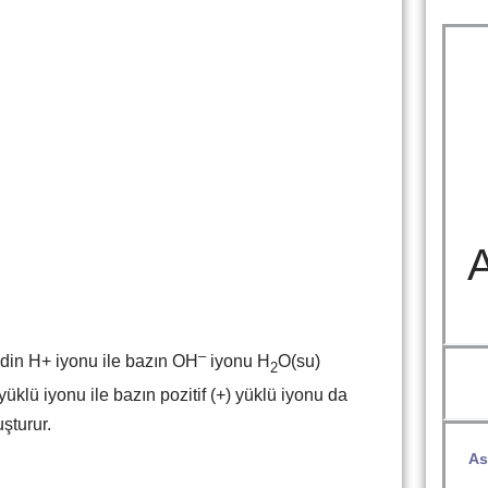
–
din H+ iyonu ile bazın OH
iyonu H
O(su)
2
 yüklü iyonu ile bazın pozitif (+) yüklü iyonu da
şturur.
Asi