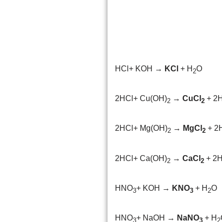
HCl+ KOH →
KCl
+ H
O
2
2HCl+ Cu(OH)
→
CuCl
+ 2
2
2
2HCl+ Mg(OH)
→
MgCl
+ 2
2
2
2HCl+ Ca(OH)
→
CaCl
+ 2
2
2
HNO
+ KOH →
KNO
+ H
O
3
3
2
HNO
+ NaOH →
NaNO
+ H
3
3
2