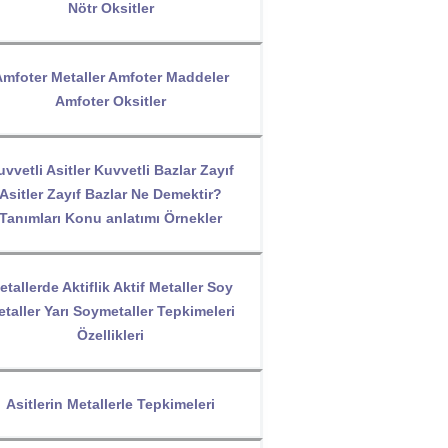
Nötr Oksitler
mfoter Metaller Amfoter Maddeler
Amfoter Oksitler
uvvetli Asitler Kuvvetli Bazlar Zayıf
Asitler Zayıf Bazlar Ne Demektir?
Tanımları Konu anlatımı Örnekler
etallerde Aktiflik Aktif Metaller Soy
taller Yarı Soymetaller Tepkimeleri
Özellikleri
Asitlerin Metallerle Tepkimeleri