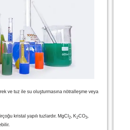
erek ve tuz ile su oluşturmasına nötralleşme veya
irçoğu kristal yapılı tuzlardır. MgCI
, K
CO
,
2
2
3
ilir.