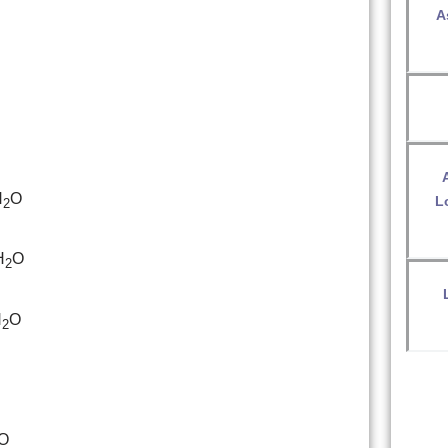
A
H
O
L
2
H
O
2
H
O
2
O