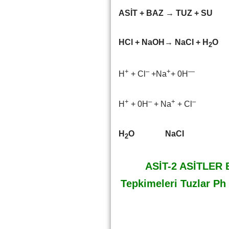
ASİT + BAZ
→
TUZ + SU
HCl + NaOH→ NaCI + H
O
2
+
–
+
—
H
+ Cl
+Na
+ 0H
+
–
+
–
H
+ 0H
+ Na
+ Cl
H
O NaCI
2
ASİT-2 ASİTLER 
Tepkimeleri Tuzlar Ph