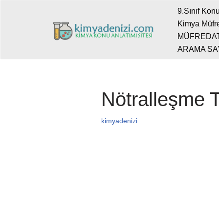
9.Sınıf Konu
Kimya Müfre
İçeriğe
MÜFREDA
geç
ARAMA SA
Nötralleşme 
kimyadenizi