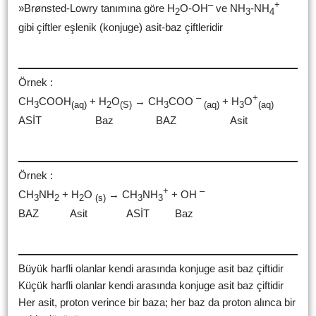
–
+
»Brønsted-Lowry tanımına göre H
O-OH
ve NH
-NH
2
3
4
gibi çiftler eşlenik (konjuge) asit-baz çiftleridir
Örnek :
–
+
CH
COOH
+ H
O
→ CH
COO
+ H
O
3
(aq)
2
(S)
3
(aq)
3
(aq)
ASİT Baz BAZ Asit
Örnek :
+
–
CH
NH
+ H
O
→ CH
NH
+ OH
3
2
2
(s)
3
3
BAZ Asit ASİT Baz
Büyük harfli olanlar kendi arasında konjuge asit baz çiftidir
Küçük harfli olanlar kendi arasında konjuge asit baz çiftidir
Her asit, proton verince bir baza; her baz da proton alınca bir