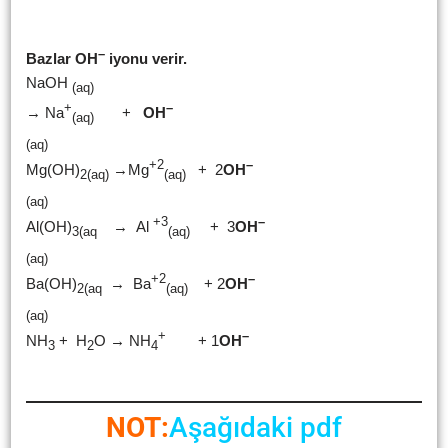
–
Bazlar OH
iyonu verir.
NaOH
(aq)
+
–
→ Na
+
OH
(aq)
(aq)
+2
–
Mg(OH)
→Mg
+ 2
OH
2(aq)
(aq)
(aq)
+3
–
Al(OH)
→ Al
+ 3
OH
3(aq
(aq)
(aq)
+2
–
Ba(OH)
→ Ba
+ 2
OH
2(aq
(aq)
(aq)
+
–
NH
+ H
O
→
NH
+ 1
OH
3
2
4
NOT:
Aşağıdaki pdf