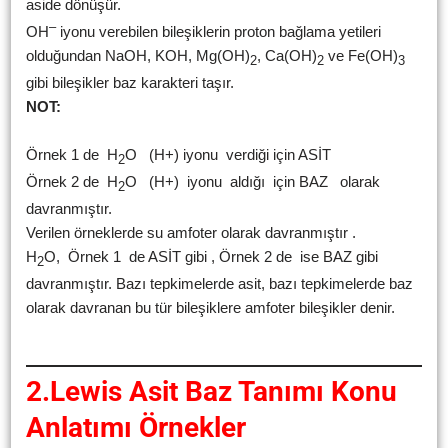
aside dönüşür.
–
OH
iyonu verebilen bileşiklerin proton bağlama yetileri
olduğundan NaOH, KOH, Mg(OH)
, Ca(OH)
ve Fe(OH)
2
2
3
gibi bileşikler baz karakteri taşır.
NOT:
Örnek 1 de H
O (H+) iyonu verdiği için ASİT
2
Örnek 2 de H
O (H+) iyonu aldığı için BAZ olarak
2
davranmıştır.
Verilen örneklerde su amfoter olarak davranmıştır .
H
O, Örnek 1 de ASİT gibi , Örnek 2 de ise BAZ gibi
2
davranmıştır. Bazı tepkimelerde asit, bazı tepkimelerde baz
olarak davranan bu tür bileşiklere amfoter bileşikler denir.
2.Lewis Asit Baz Tanımı Konu
Anlatımı Örnekler