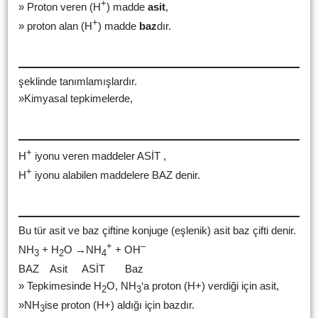
+
» Proton veren (H
) madde
asit
,
+
» proton alan (H
) madde
baz
dır.
şeklinde tanımlamışlardır.
»Kimyasal tepkimelerde,
+
H
iyonu veren maddeler ASİT ,
+
H
iyonu alabilen maddelere BAZ denir.
Bu tür asit ve baz çiftine konjuge (eşlenik) asit baz çifti denir.
+
–
NH
+ H
O →NH
+ OH
3
2
4
BAZ Asit ASİT Baz
» Tepkimesinde H
O, NH
‘a proton (H+) verdiği için asit,
2
3
»NH
ise proton (H+) aldığı için bazdır.
3