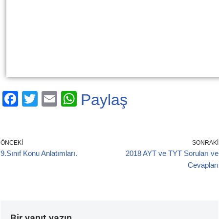
F
T
E
W
Paylaş
a
wi
m
h
c
tt
ail
at
e
er
s
ÖNCEKI
SONRAKI
9.Sınıf Konu Anlatımları.
2018 AYT ve TYT Soruları ve
b
A
Cevapları
o
p
o
p
k
Bir yanıt yazın