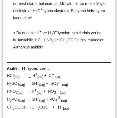
serbest olarak bulunamaz. Mutlaka bir su molekülüyle
+
etkileşir ve H
O
iyonu oluşturur. Bu iyona hidronyum
3
iyonu denir.
+
+
» Bu nedenle H
ve H
0
iyonları birbirlerinin yerine
3
kullanılabilir. HCI, HN0
ve CH
COOH gibi maddeler
3
3
Arrhenius asididir.
+
Asitler H
iyonu verir.
+
–
HCI
H
+ Cl
(aq)
→
(
aq)
(aq
+
-2
H
SO
→2
H
+ SO
2
4(aq)
(
aq)
4
(aq)
+
-1
HNO
→
H
+ NO
3(aq)
(
aq)
3
(aq)
+
-3
H
PO
→ 3
H
+ PO
3
4(aq)
(
aq)
4
(aq)
–
+
CH
COO
H
→CH
COO
+
H
3
3
(
aq)