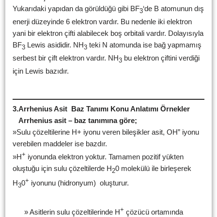
Yukarıdaki yapıdan da görüldüğü gibi BF
‘de B atomunun dış
3
enerji düzeyinde 6 elektron vardır. Bu nedenle iki elektron
yani bir elektron çifti alabilecek boş orbitali vardır. Dolayısıyla
BF
Lewis asididir. NH
teki N atomunda ise bağ yapmamış
3
3
serbest bir çift elektron vardır. NH
bu elektron çiftini verdiği
3
için Lewis bazıdır.
3.Arrhenius Asit Baz Tanımı Konu Anlatımı Örnekler
Arrhenius asit – baz tanımına göre;
»Sulu çözeltilerine H+ iyonu veren bileşikler asit, OH” iyonu
verebilen maddeler ise bazdır.
+
»H
iyonunda elektron yoktur. Tamamen pozitif yükten
oluştuğu için sulu çözeltilerde H
0 molekülü ile birleşerek
2
+
H
0
iyonunu (hidronyum) oluşturur.
3
+
» Asitlerin sulu çözeltilerinde H
çözücü ortamında