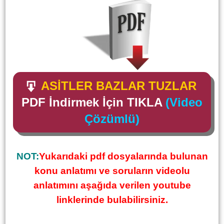
ASİTLER BAZLAR TUZLAR
PDF İndirmek İçin TIKLA
(Video
Çözümlü)
NOT:
Yukarıdaki pdf dosyalarında bulunan
konu anlatımı ve soruların videolu
anlatımını aşağıda verilen youtube
linklerinde bulabilirsiniz.