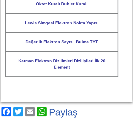
Oktet Kuralı Dublet Kuralı
Lewis Simgesi Elektron Nokta Yapısı
Değerlik Elektron Sayısı Bulma TYT
Katman Elektron Dizilimleri Dizilişileri İlk 20
Element
F
T
E
W
Paylaş
a
wi
m
h
c
tt
ail
at