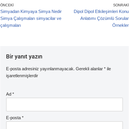
e
er
s
ÖNCEKI
SONRAKI
Simyadan Kimyaya Simya Nedir
Dipol Dipol Etkileşimleri Konu
b
A
Simya Çalışmaları simyacilar ve
Anlatımı Çözümlü Sorular
o
p
çalışmaları
Örnekler
o
p
k
Bir yanıt yazın
E-posta adresiniz yayınlanmayacak.
Gerekli alanlar
*
ile
işaretlenmişlerdir
Ad
*
E-posta
*