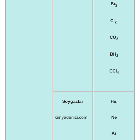
Br
2
Cl
2,
CO
2
BH
3
CCl
4
Soygazlar
He,
kimyadenizi.com
Ne
Ar