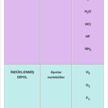
H
O
2
HCl
HF
NH
3
İNDÜKLENMİŞ
Apolar
H
2
DİPOL
moleküller
O
2
F
2