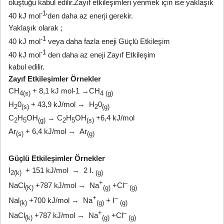
oluştuğu kabul edilir.Zayıf etkileşimleri yenmek için ise yaklaşık
-1
40 kJ mol
‘den daha az enerji gerekir.
Yaklaşık olarak ;
-1
40 kJ mol
veya daha fazla eneji Güçlü Etkileşim
-1
40 kJ mol
den daha az eneji Zayıf Etkileşim
kabul edilir.
Zayıf Etkileşimler Örnekler
CH
+ 8,1 kJ mol-1 →CH
4(s)
4 (g)
H
0
+ 43,9 kJ/mol → H
0
2
(s)
2
(g)
C
H
OH
→ C
H
OH
+6,4 kJ/mol
2
5
(g)
2
5
(s)
Ar
+ 6,4 kJ/mol → Ar
(s)
(g)
Güçlü Etkileşimler Örnekler
I
+ 151 kJ/mol → 2 I.
2(k)
(g)
+
–
NaCl
+787 kJ/mol → Na
+Cl
(K)
(g)
(g)
+
–
Nal
+700 kJ/mol → Na
+ I
(k)
(g)
(g)
+
–
NaCl
+787 kJ/mol → Na
+Cl
(k)
(g)
(g)