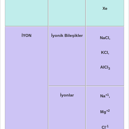
Xe
İYON
İyonik Bileşikler
NaCl,
KCl,
AlCl
3
İyonlar
+1
Na
,
+2
Mg
-1
Cl