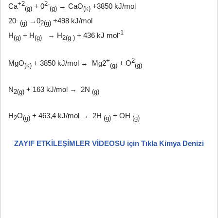
+2
2-
Ca
+ 0
→ CaO
+3850 kJ/mol
(g)
(g)
(k)
.
20
→0
+498 kJ/mol
(g)
2(g)
-1
H
+ H
→ H
+ 436 kJ mol
(g)
(g)
2(g
)
+
2
MgO
+ 3850 kJ/mol → Mg2
+ O
(k)
(g)
(g)
N
+ 163 kJ/mol → 2N
2(g)
(g)
H
O
+ 463,4 kJ/mol → 2H
+ OH
2
(g)
(g)
(g)
ZAYIF ETKİLEŞİMLER VİDEOSU için Tıkla Kimya Denizi