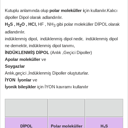
Kutuplu anlamında olup
polar moleküller i
çin kullanılır.Kalıcı
dipoller Dipol olarak adlandırılır.
H
S , H
O , HCl,
HF , NH
gibi polar moleküller DİPOL olarak
2
2
3
adlandırılır.
indüklenmiş dipol, indüklenmiş dipol nedir, indüklenmiş dipol
ne demektir, indüklenmiş dipol tanımı,
İNDÜKLENMİŞ DİPOL
(Anlık ,Geçici Dipoller)
Apolar moleküller
ve
Soygazlar
Anlık,geçici ,İndüklenmiş Dipoller oluştuturlar.
İYON
İyonlar
ve
İyonik bileşikler
için İYON kavramı kullanılır
DİPOL
Polar moleküller
H
S
2