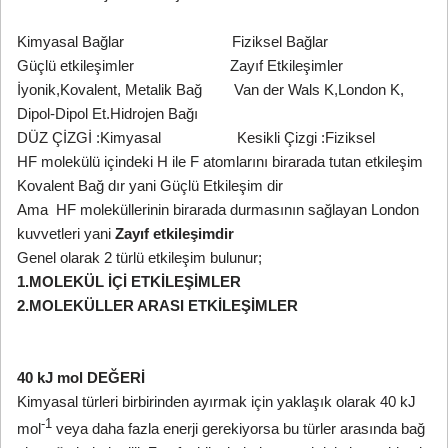
Kimyasal Bağlar Fiziksel Bağlar
Güçlü etkileşimler Zayıf Etkileşimler
İyonik,Kovalent, Metalik Bağ Van der Wals K,London K,
Dipol-Dipol Et.Hidrojen Bağı
DÜZ ÇİZGİ :Kimyasal Kesikli Çizgi :Fiziksel
HF molekülü içindeki H ile F atomlarını birarada tutan etkileşim
Kovalent Bağ dır yani Güçlü Etkileşim dir
Ama HF moleküllerinin birarada durmasının sağlayan London
kuvvetleri yani
Zayıf etkileşimdir
Genel olarak 2 türlü etkileşim bulunur;
1.MOLEKÜL İÇİ ETKİLEŞİMLER
2.MOLEKÜLLER ARASI ETKİLEŞİMLER
40 kJ mol DEĞERİ
Kimyasal türleri birbirinden ayırmak için yaklaşık olarak 40 kJ
-1
mol
veya daha fazla enerji gerekiyorsa bu türler arasında bağ